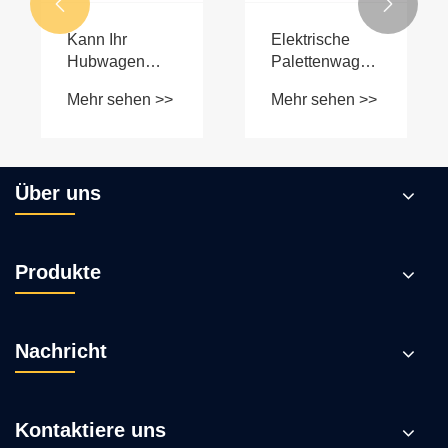


Materialhandhabung
geländegängigen
Elektro-
Gabelhubwagen
von Tianyulishi
erfreuen sich
bei
internationalen
Käufern großer
Beliebtheit
Über uns
Produkte
Nachricht
Kontaktiere uns