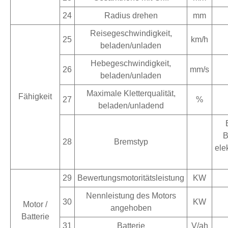
24
Radius drehen
mm
Reisegeschwindigkeit,
25
km/h
beladen/unladen
Hebegeschwindigkeit,
26
mm/s
beladen/unladen
Maximale Kletterqualität,
Fähigkeit
27
%
beladen/unladend
B
28
Bremstyp
ele
29
Bewertungsmotoritätsleistung
KW
Nennleistung des Motors
30
KW
Motor /
angehoben
Batterie
31
Batterie
V/ah