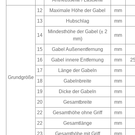
12
Maximale Höhe der Gabel
mm
13
Hubschlag
mm
Mindesthöhe der Gabel (± 2
14
mm
mm)
15
Gabel Außenentfernung
mm
16
Gabel innere Entfernung
mm
25
17
Länge der Gabeln
mm
Grundgröße
18
Gabelnbreite
mm
19
Dicke der Gabeln
mm
20
Gesamtbreite
mm
22
Gesamthöhe ohne Griff
mm
22
Gesamtlänge
mm
23
Gesamthöhe mit Griff
mm