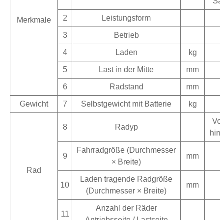
Sä
2
Leistungsform
Merkmale
3
Betrieb
4
Laden
kg
5
Last in der Mitte
mm
6
Radstand
mm
Gewicht
7
Selbstgewicht mit Batterie
kg
Vo
8
Radyp
hi
Fahrradgröße (Durchmesser
9
mm
× Breite)
Rad
Laden tragende Radgröße
10
mm
(Durchmesser × Breite)
Anzahl der Räder
11
Antriebsseite / Lastseite