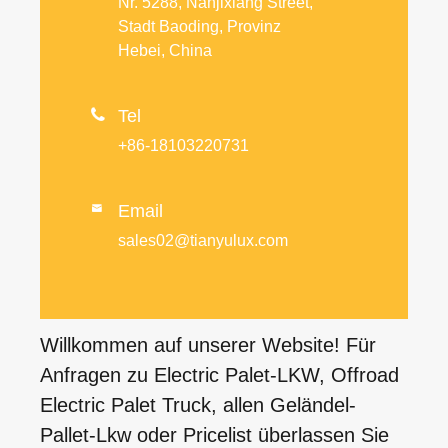
Nr. 5288, Nanjixiang Street,
Stadt Baoding, Provinz
Hebei, China

Tel
+86-18103220731
Email

sales02@tianyulux.com
Willkommen auf unserer Website! Für
Anfragen zu Electric Palet-LKW, Offroad
Electric Palet Truck, allen Geländel-
Pallet-Lkw oder Pricelist überlassen Sie